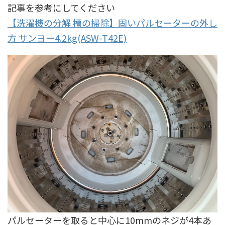
記事を参考にしてください
【洗濯機の分解 槽の掃除】固いパルセーターの外し
方 サンヨー4.2kg(ASW-T42E)
パルセーターを取ると中心に10mmのネジが4本あ