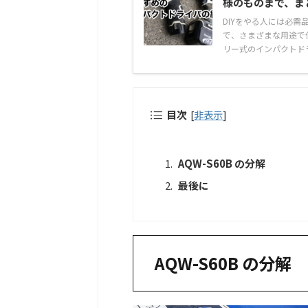
様のものまで、ま
DIYをやる人には必
で、さまざまな用途で
リー式のインパクトドラ
目次
[
非表示
]
AQW-S60B の分解
最後に
AQW-S60B の分解