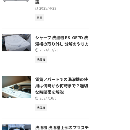
説
2025/4/23
家電
シャープ 洗濯機 ES-GE7D 洗
濯槽の取り外し 分解のやり方
2024/12/20
洗濯機
賃貸アパートでの洗濯機の使
用は何時から何時まで？適切
な時間帯を解説
2024/10/9
洗濯機
洗濯機 洗濯槽上部のプラスチ