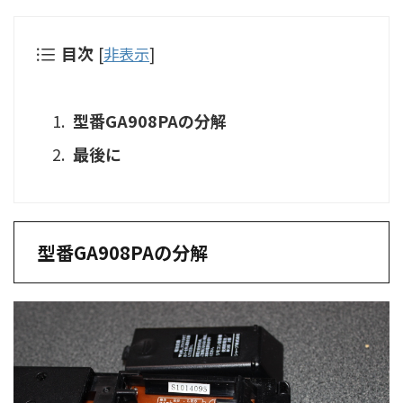
目次
[
非表示
]
型番GA908PAの分解
最後に
型番GA908PAの分解