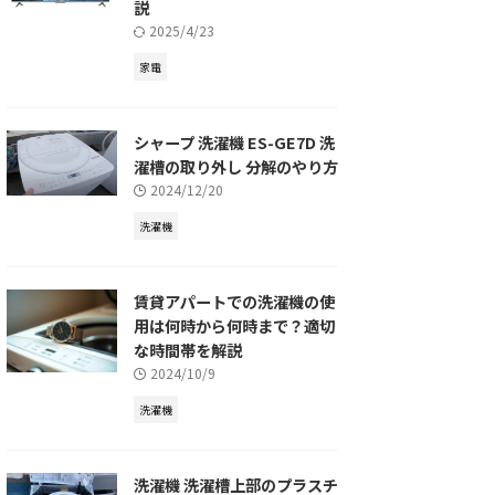
説
2025/4/23
家電
シャープ 洗濯機 ES-GE7D 洗
濯槽の取り外し 分解のやり方
2024/12/20
洗濯機
賃貸アパートでの洗濯機の使
用は何時から何時まで？適切
な時間帯を解説
2024/10/9
洗濯機
洗濯機 洗濯槽上部のプラスチ