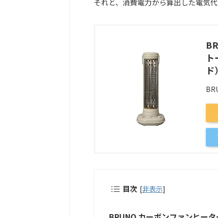
それと、消費電力から算出した電気代
B
ト
ド）
BR
目次
[
非表示
]
BRUNO カーボンファンヒータ