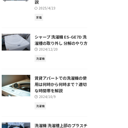
説
2025/4/23
家電
シャープ 洗濯機 ES-GE7D 洗
濯槽の取り外し 分解のやり方
2024/12/20
洗濯機
賃貸アパートでの洗濯機の使
用は何時から何時まで？適切
な時間帯を解説
2024/10/9
洗濯機
洗濯機 洗濯槽上部のプラスチ