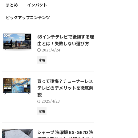
まとめ
インパクト
ピックアップコンテンツ
65インチテレビで後悔する理
由とは！失敗しない選び方
2025/4/24
家電
買って後悔？チューナーレス
テレビのデメリットを徹底解
説
2025/4/23
家電
シャープ 洗濯機 ES-GE7D 洗