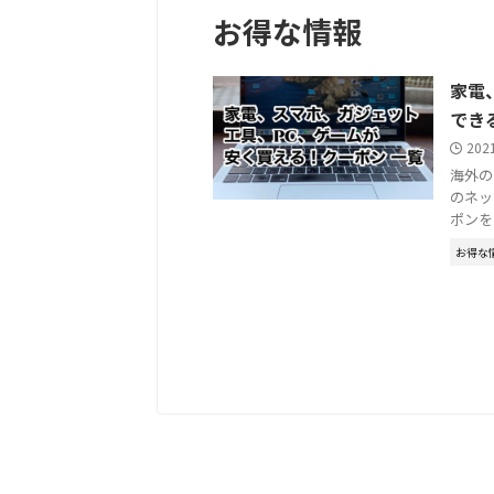
お得な情報
家電
でき
202
海外の
のネッ
ポンを
お得な